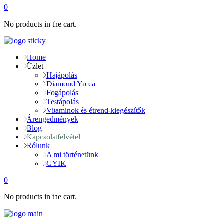
0
No products in the cart.
Home
Üzlet
Hajápolás
Diamond Yacca
Fogápolás
Testápolás
Vitaminok és étrend-kiegészítők
Árengedmények
Blog
Kapcsolatfelvétel
Rólunk
A mi történetünk
GYIK
0
No products in the cart.