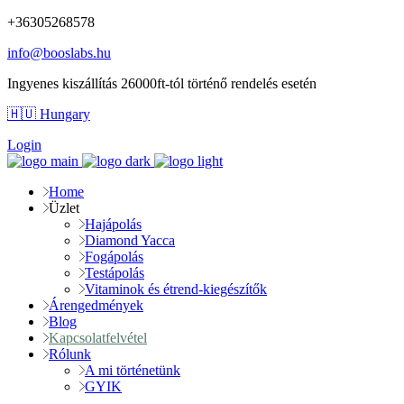
+36305268578
info@booslabs.hu
Ingyenes kiszállítás 26000ft-tól történő rendelés esetén
🇭🇺 Hungary
Login
Home
Üzlet
Hajápolás
Diamond Yacca
Fogápolás
Testápolás
Vitaminok és étrend-kiegészítők
Árengedmények
Blog
Kapcsolatfelvétel
Rólunk
A mi történetünk
GYIK