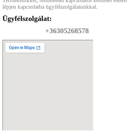
Termékeinkkel, rendeléssel kapcsolatos kérdései esetén
lépjen kapcsolatba ügyfélszolgálatunkkal.
Ügyfélszolgálat:
+36305268578