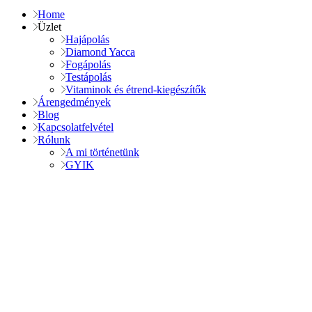
Home
Üzlet
Hajápolás
Diamond Yacca
Fogápolás
Testápolás
Vitaminok és étrend-kiegészítők
Árengedmények
Blog
Kapcsolatfelvétel
Rólunk
A mi történetünk
GYIK
Lépjen kapcsolatba velünk