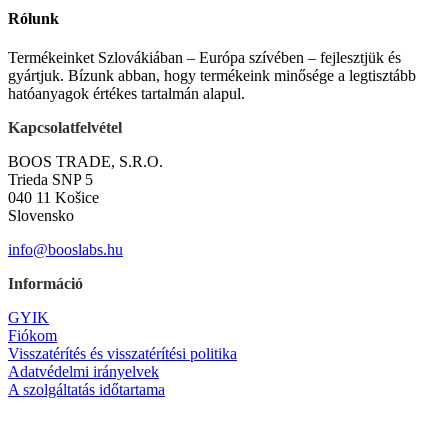
Rólunk
Termékeinket Szlovákiában – Európa szívében – fejlesztjük és
gyártjuk. Bízunk abban, hogy termékeink minősége a legtisztább
hatóanyagok értékes tartalmán alapul.
Kapcsolatfelvétel
BOOS TRADE, S.R.O.
Trieda SNP 5
040 11 Košice
Slovensko
info@booslabs.hu
Információ
GYIK
Fiókom
Visszatérítés és visszatérítési politika
Adatvédelmi irányelvek
A szolgáltatás időtartama