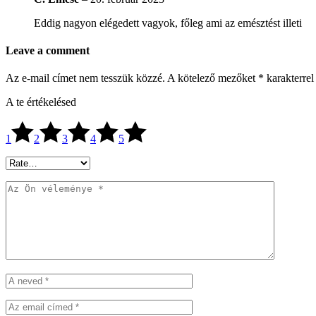
Eddig nagyon elégedett vagyok, főleg ami az emésztést illeti
Leave a comment
Az e-mail címet nem tesszük közzé.
A kötelező mezőket
*
karakterrel 
A te értékelésed
1
2
3
4
5