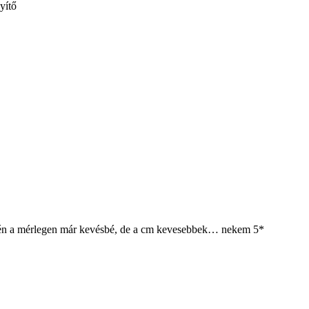
yítő
m, én a mérlegen már kevésbé, de a cm kevesebbek… nekem 5*