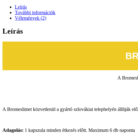
Leírás
További információk
Vélemények (2)
Leírás
BR
A Bromesli
A Bromeslimet közvetlenül a gyártó szlovákiai telephelyén állítják elő
Adagolás:
1 kapszula minden étkezés előtt. Maximum 6 db naponta