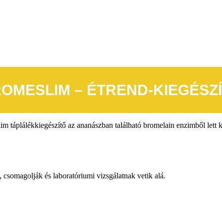
OMESLIM – ÉTREND-KIEGÉSZ
m táplálékkiegészítő az ananászban található bromelain enzimből lett ki
, csomagolják és laboratóriumi vizsgálatnak vetik alá.