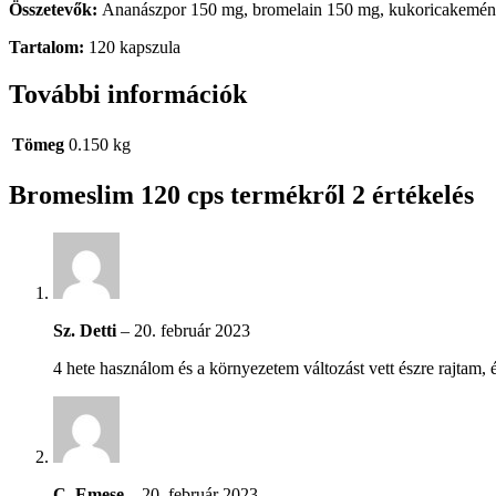
Összetevők:
Ananászpor 150 mg, bromelain 150 mg, kukoricakemén
Tartalom:
120 kapszula
További információk
Tömeg
0.150 kg
Bromeslim 120 cps
termékről 2 értékelés
Sz. Detti
–
20. február 2023
4 hete használom és a környezetem változást vett észre rajta
C. Emese
–
20. február 2023