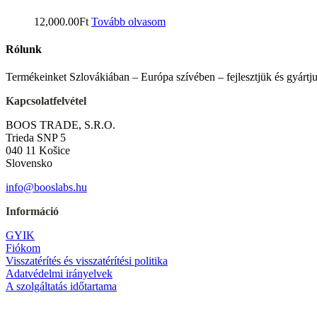
12,000.00
Ft
Tovább olvasom
Rólunk
Termékeinket Szlovákiában – Európa szívében – fejlesztjük és gyártj
Kapcsolatfelvétel
BOOS TRADE, S.R.O.
Trieda SNP 5
040 11 Košice
Slovensko
info@booslabs.hu
Információ
GYIK
Fiókom
Visszatérítés és visszatérítési politika
Adatvédelmi irányelvek
A szolgáltatás időtartama