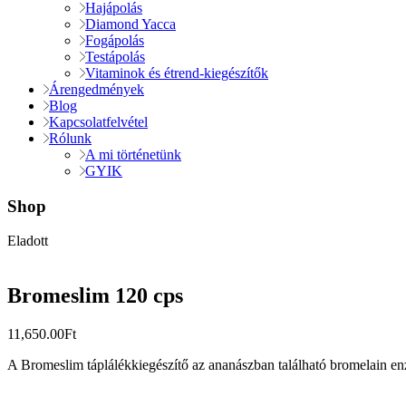
Hajápolás
Diamond Yacca
Fogápolás
Testápolás
Vitaminok és étrend-kiegészítők
Árengedmények
Blog
Kapcsolatfelvétel
Rólunk
A mi történetünk
GYIK
Shop
Eladott
Bromeslim 120 cps
11,650.00
Ft
A Bromeslim táplálékkiegészítő az ananászban található bromelain enzi