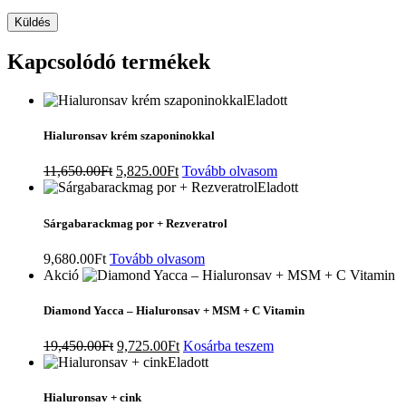
Küldés
Kapcsolódó termékek
Eladott
Hialuronsav krém szaponinokkal
Original
Current
11,650.00
Ft
5,825.00
Ft
Tovább olvasom
price
price
Eladott
was:
is:
11,650.00Ft.
5,825.00Ft.
Sárgabarackmag por + Rezveratrol
9,680.00
Ft
Tovább olvasom
Akció
Diamond Yacca – Hialuronsav + MSM + C Vitamin
Original
Current
19,450.00
Ft
9,725.00
Ft
Kosárba teszem
price
price
Eladott
was:
is:
19,450.00Ft.
9,725.00Ft.
Hialuronsav + cink