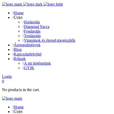
Home
Üzlet
Hajápolás
Diamond Yacca
Fogápolás
Testápolás
Vitaminok és étrend-kiegészítők
Árengedmények
Blog
Kapcsolatfelvétel
Rólunk
A mi történetünk
GYIK
Login
0
No products in the cart.
Home
Üzlet